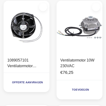
1089057101
Ventilatormotor 10W
Ventilatormotor
230VAC
230VAC SF4 (oud
€76,25
model)
OFFERTE AANVRAGEN
TOEVOEGEN