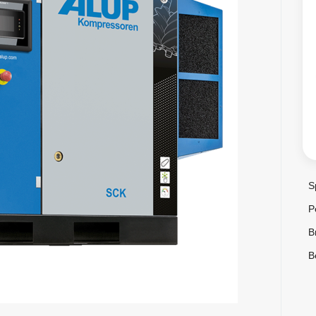
S
P
B
B