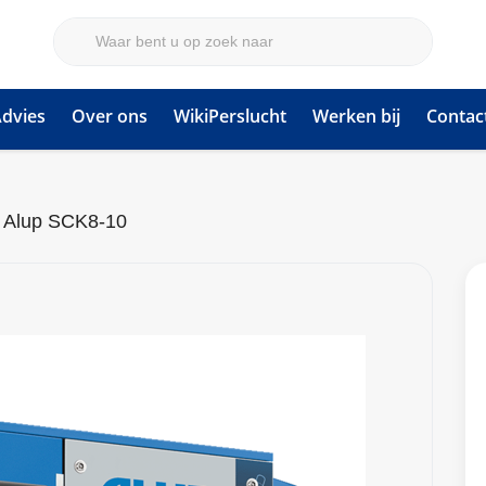
dvies
Over ons
WikiPerslucht
Werken bij
Contac
Alup SCK8-10