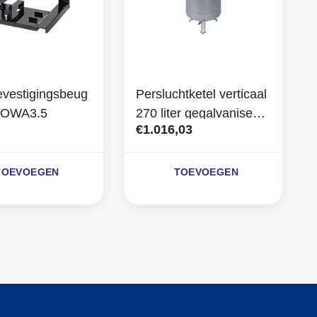
vestigingsbeug
Persluchtketel verticaal
v. OWA3.5
270 liter gegalvaniseerd
€1.016,03
11 bar
TOEVOEGEN
TOEVOEGEN