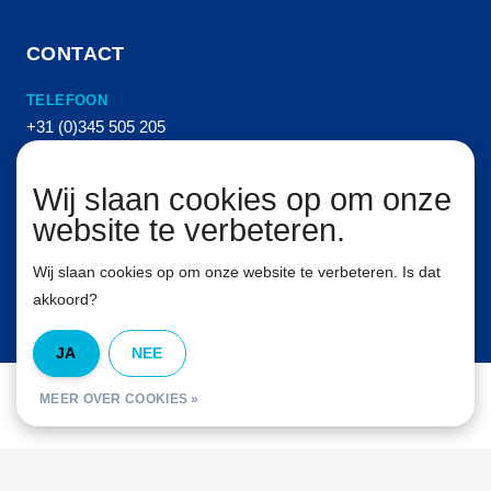
CONTACT
TELEFOON
+31 (0)345 505 205
E-MAIL
Wij slaan cookies op om onze
info@vanhemertperslucht.nl
website te verbeteren.
ADRES
Molenkampstraat 16
Wij slaan cookies op om onze website te verbeteren. Is dat
4157 GN Enspijk
akkoord?
JA
NEE
© Van Hemert Persluchttechniek B.V. Alle rechten voorbehouden. 2026
MEER OVER COOKIES »
InStijl Media