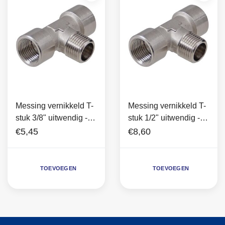
Messing vernikkeld T-
Messing vernikkeld T-
stuk 3/8" uitwendig -
stuk 1/2" uitwendig -
3/8" inwendig (2x)
1/2" inwendig (2x)
€5,45
€8,60
TOEVOEGEN
TOEVOEGEN