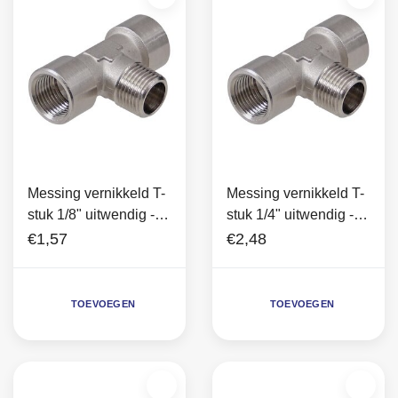
Messing vernikkeld T-
Messing vernikkeld T-
stuk 1/8" uitwendig -
stuk 1/4" uitwendig -
1/8" inwendig (2x)
1/4" inwendig (2x)
€1,57
€2,48
TOEVOEGEN
TOEVOEGEN