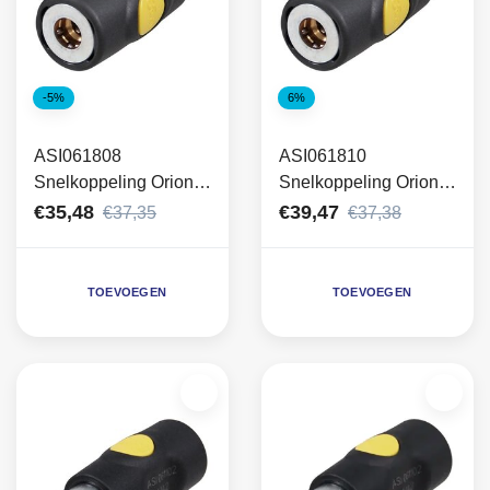
-5%
6%
ASI061808
ASI061810
Snelkoppeling Orion
Snelkoppeling Orion
Prevost slangtule 8mm
Prevost slangtule
€35,48
€39,47
€37,35
€37,38
10mm
TOEVOEGEN
TOEVOEGEN