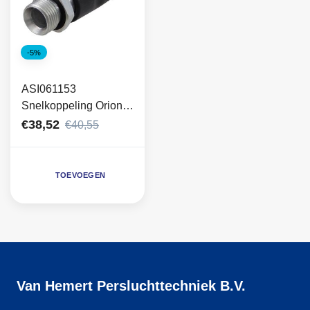
-5%
ASI061153
Snelkoppeling Orion
Prevost 1/2" uitwendig
€38,52
€40,55
TOEVOEGEN
Van Hemert Persluchttechniek B.V.