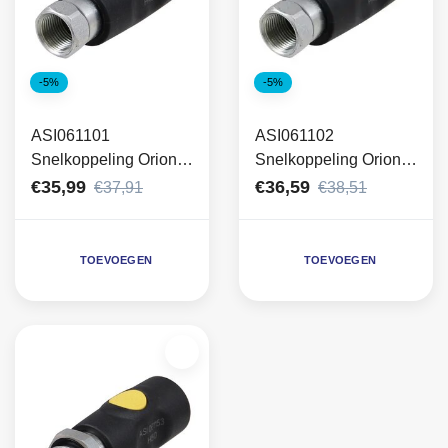
-5%
-5%
ASI061101
ASI061102
Snelkoppeling Orion
Snelkoppeling Orion
Prevost 1/4" inwendig
Prevost 3/8" inwendig
€35,99
€36,59
€37,91
€38,51
TOEVOEGEN
TOEVOEGEN