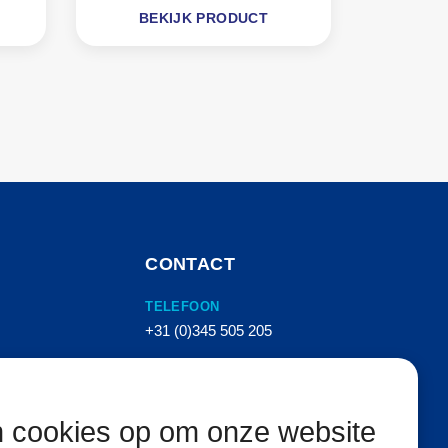
BEKIJK PRODUCT
CONTACT
TELEFOON
+31 (0)345 505 205
E-MAIL
info@vanhemertperslucht.nl
n cookies op om onze website
ADRES