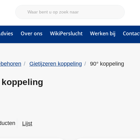
dvies
Over ons
WikiPerslucht
Werken bij
Contac
ebehoren
Gietijzeren koppeling
90° koppeling
 koppeling
ducten
Lijst