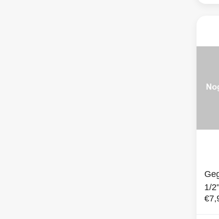
Geg
1/2"
€7,