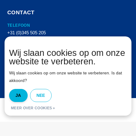
CONTACT
TELEFOON
+31 (0)345 505 205
E-MAIL
Wij slaan cookies op om onze
info@vanhemertperslucht.nl
website te verbeteren.
ADRES
Molenkampstraat 16
Wij slaan cookies op om onze website te verbeteren. Is dat
4157 GN Enspijk
akkoord?
JA
NEE
© Van Hemert Persluchttechniek B.V. Alle rechten voorbehouden. 2026
MEER OVER COOKIES »
InStijl Media