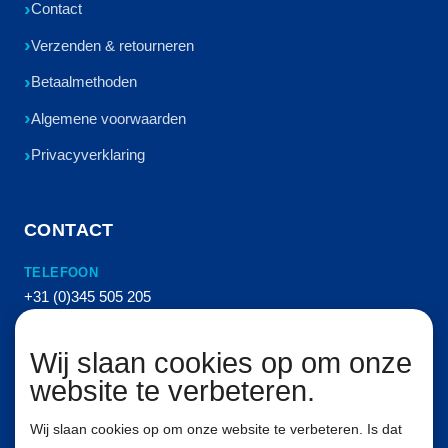
Contact
Verzenden & retourneren
Betaalmethoden
Algemene voorwaarden
Privacyverklaring
CONTACT
TELEFOON
+31 (0)345 505 205
E-MAIL
Wij slaan cookies op om onze
info@vanhemertperslucht.nl
website te verbeteren.
ADRES
Molenkampstraat 16
Wij slaan cookies op om onze website te verbeteren. Is dat
4157 GN Enspijk