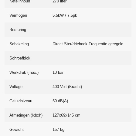
Ketelinhoud
270 liter
Vermogen
5,5kW / 7.5pk
Besturing
Schakeling
Direct Ster/driehoek Frequentie geregeld
Schroefblok
Werkdruk (max.)
10 bar
Voltage
400 Volt (Kracht)
Geluidniveau
59 dB(A)
Afmetingen (lxbxh)
127x69x145 cm
Gewicht
157 kg