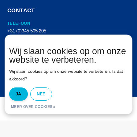
CONTACT
TELEFOON
+31 (0)345 505 205
E-MAIL
Wij slaan cookies op om onze
info@vanhemertperslucht.nl
website te verbeteren.
ADRES
Molenkampstraat 16
Wij slaan cookies op om onze website te verbeteren. Is dat
4157 GN Enspijk
akkoord?
JA
NEE
© Van Hemert Persluchttechniek B.V. Alle rechten voorbehouden. 2026
MEER OVER COOKIES »
InStijl Media