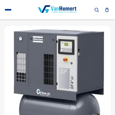
Terug naar home
Atlas Copco Scroll compressoren
Atlas Copco SF6