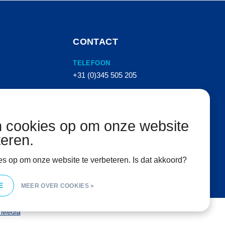
CONTACT
TELEFOON
+31 (0)345 505 205
E-MAIL
info@vanhemertperslucht.nl
n cookies op om onze website
ADRES
teren.
Molenkampstraat 16
4157 GN Enspijk
es op om onze website te verbeteren. Is dat akkoord?
E
MEER OVER COOKIES »
l Media