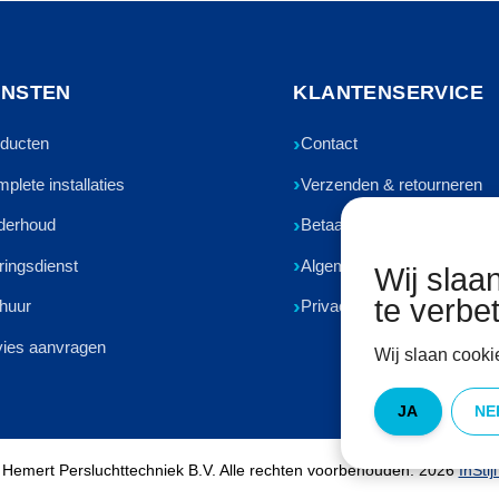
ENSTEN
KLANTENSERVICE
ducten
Contact
plete installaties
Verzenden & retourneren
derhoud
Betaalmethoden
ringsdienst
Algemene voorwaarden
Wij slaa
te verbe
huur
Privacyverklaring
ies aanvragen
Wij slaan cooki
JA
NE
Hemert Persluchttechniek B.V. Alle rechten voorbehouden. 2026
InStij