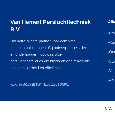
Van Hemert Persluchttechniek
DI
B.V.
Pro
Uw betrouwbare partner voor complete
Com
persluchtoplossingen. Wij ontwerpen, installeren
On
en onderhouden hoogwaardige
persluchtinstallaties die bijdragen aan maximale
Sto
bedrijfszekerheid en efficiëntie.
Ver
Adv
KvK:
97651672
BTW:
NL868159190B01
© Van 