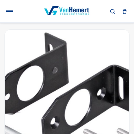
Terug naar home
Persluchtfilters en toebehoren
Filterset wandmontage 1-voudig t.b.v. APF83-103