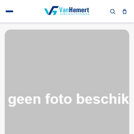
Terug naar home
Sok
Gegalvaniseerde sok 1 1/2"