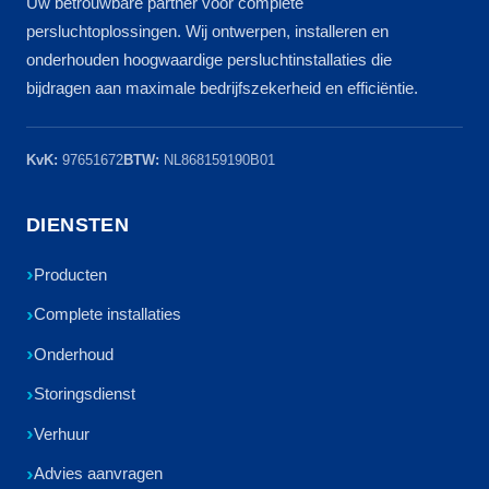
Uw betrouwbare partner voor complete
persluchtoplossingen. Wij ontwerpen, installeren en
onderhouden hoogwaardige persluchtinstallaties die
bijdragen aan maximale bedrijfszekerheid en efficiëntie.
KvK:
97651672
BTW:
NL868159190B01
DIENSTEN
Producten
Complete installaties
Onderhoud
Storingsdienst
Verhuur
Advies aanvragen