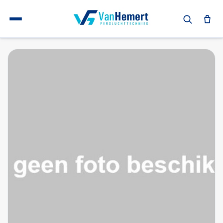
Terug naar home
T-stuk
Gegalvaniseerde T-stuk 1 1/2"