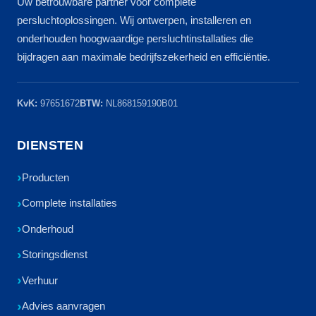
Uw betrouwbare partner voor complete
persluchtoplossingen. Wij ontwerpen, installeren en
onderhouden hoogwaardige persluchtinstallaties die
bijdragen aan maximale bedrijfszekerheid en efficiëntie.
KvK:
97651672
BTW:
NL868159190B01
DIENSTEN
Producten
Complete installaties
Onderhoud
Storingsdienst
Verhuur
Advies aanvragen