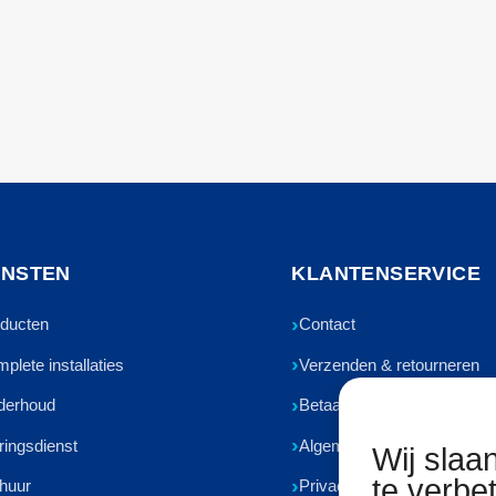
ENSTEN
KLANTENSERVICE
ducten
Contact
plete installaties
Verzenden & retourneren
derhoud
Betaalmethoden
ringsdienst
Algemene voorwaarden
Wij slaa
te verbe
huur
Privacyverklaring