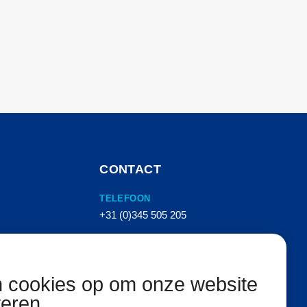
CONTACT
TELEFOON
+31 (0)345 505 205
E-MAIL
info@vanhemertperslucht.nl
n cookies op om onze website
ADRES
teren.
Molenkampstraat 16