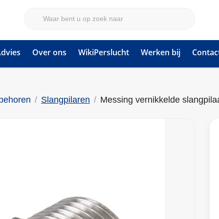
dvies
Over ons
WikiPerslucht
Werken bij
Contac
ebehoren
Slangpilaren
Messing vernikkelde slangpila