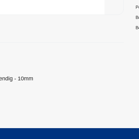
P
B
B
wendig - 10mm