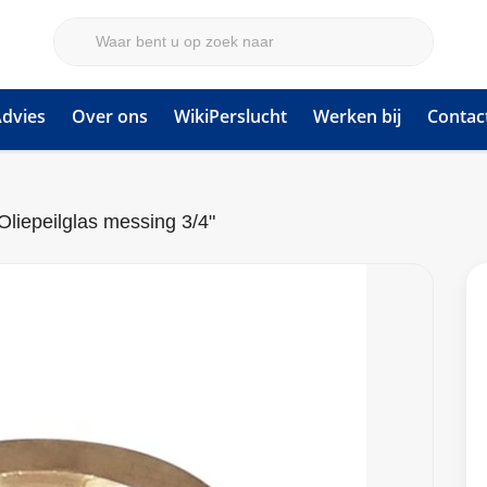
dvies
Over ons
WikiPerslucht
Werken bij
Contac
Oliepeilglas messing 3/4"