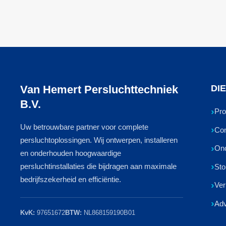
Van Hemert Persluchttechniek
DI
B.V.
Pro
Uw betrouwbare partner voor complete
Com
persluchtoplossingen. Wij ontwerpen, installeren
On
en onderhouden hoogwaardige
persluchtinstallaties die bijdragen aan maximale
Sto
bedrijfszekerheid en efficiëntie.
Ver
Adv
KvK:
97651672
BTW:
NL868159190B01