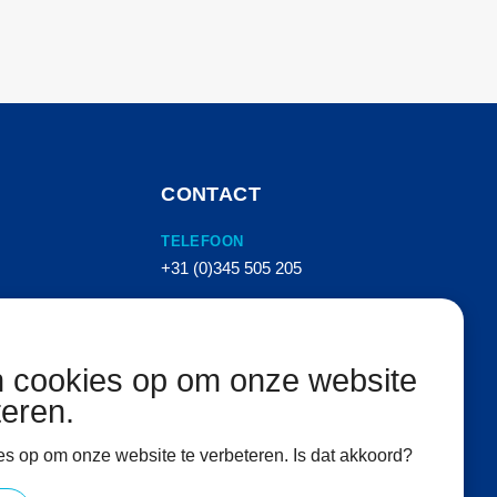
CONTACT
TELEFOON
+31 (0)345 505 205
E-MAIL
info@vanhemertperslucht.nl
n cookies op om onze website
ADRES
teren.
Molenkampstraat 16
4157 GN Enspijk
es op om onze website te verbeteren. Is dat akkoord?