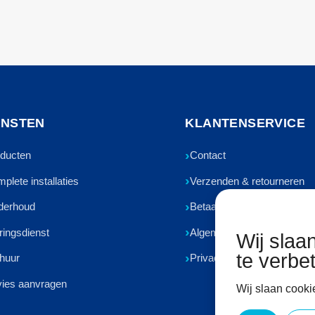
ENSTEN
KLANTENSERVICE
ducten
Contact
plete installaties
Verzenden & retourneren
derhoud
Betaalmethoden
ringsdienst
Algemene voorwaarden
Wij slaa
te verbe
huur
Privacyverklaring
ies aanvragen
Wij slaan cooki