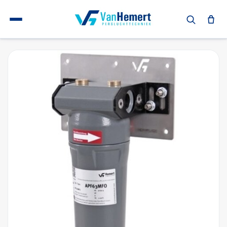
Terug naar home
Complete persluchtfilters
Persluchtfilter APF63 MFO