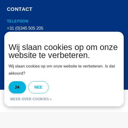
CONTACT
TELEFOON
+31 (0)345 505 205
E-MAIL
Wij slaan cookies op om onze
info@vanhemertperslucht.nl
website te verbeteren.
ADRES
Molenkampstraat 16
Wij slaan cookies op om onze website te verbeteren. Is dat
4157 GN Enspijk
akkoord?
JA
NEE
© Van Hemert Persluchttechniek B.V. Alle rechten voorbehouden. 2026
MEER OVER COOKIES »
InStijl Media