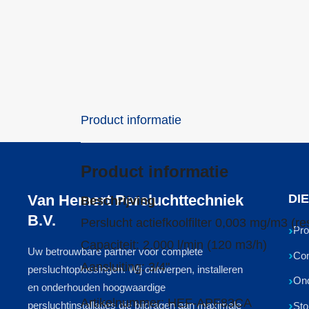
Product informatie
Product informatie
Van Hemert Persluchttechniek
DI
Beschrijving
B.V.
Perslucht actiefkoolfilter 0,003 mg/m3 (res
Pro
Capaciteit: 2.000 l/min (120 m3/h)
Uw betrouwbare partner voor complete
Com
Aansluiting: 3/4"
persluchtoplossingen. Wij ontwerpen, installeren
On
en onderhouden hoogwaardige
Artikelnummer: HEF-APF83CA
persluchtinstallaties die bijdragen aan maximale
Sto