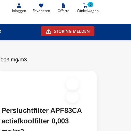
0
0
Inloggen
Favorieten
Offerte
Winkelwagen
t
STORING MELDEN
 0,003 mg/m3
Persluchtfilter APF83CA
actiefkoolfilter 0,003