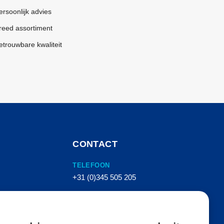
ersoonlijk advies
reed assortiment
etrouwbare kwaliteit
CONTACT
TELEFOON
+31 (0)345 505 205
E-MAIL
info@vanhemertperslucht.nl