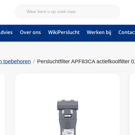
dvies
Over ons
WikiPerslucht
Werken bij
Contac
en toebehoren
Persluchtfilter APF83CA actiefkoolfilter