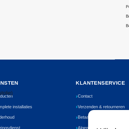
P
B
B
ENSTEN
KLANTENSERVICE
tolie)
ducten
Contact
plete installaties
Verzenden & retourneren
derhoud
Betaalmethoden
ringsdienst
Algemene voorwaarden