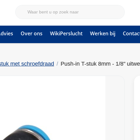
dvies
Over ons
WikiPerslucht
Werken bij
Contac
stuk met schroefdraad
Push-in T-stuk 8mm - 1/8" uitw