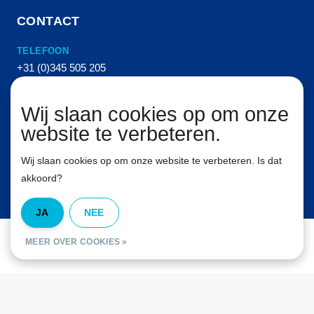
CONTACT
TELEFOON
+31 (0)345 505 205
E-MAIL
Wij slaan cookies op om onze
info@vanhemertperslucht.nl
website te verbeteren.
ADRES
Molenkampstraat 16
Wij slaan cookies op om onze website te verbeteren. Is dat
4157 GN Enspijk
akkoord?
JA
NEE
© Van Hemert Persluchttechniek B.V. Alle rechten voorbehouden. 2026
MEER OVER COOKIES »
InStijl Media