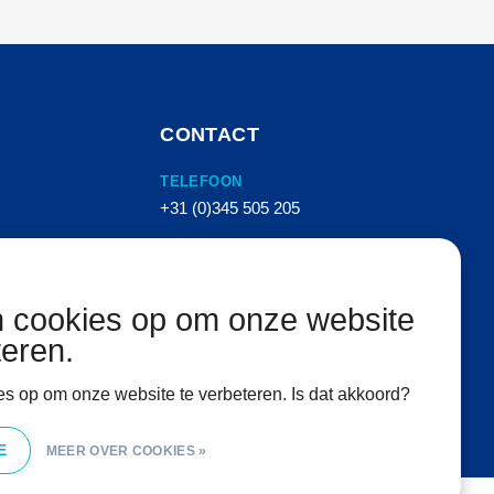
CONTACT
TELEFOON
+31 (0)345 505 205
E-MAIL
info@vanhemertperslucht.nl
n cookies op om onze website
ADRES
teren.
Molenkampstraat 16
4157 GN Enspijk
es op om onze website te verbeteren. Is dat akkoord?
E
MEER OVER COOKIES »