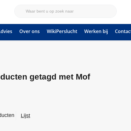
dvies
Over ons
WikiPerslucht
Werken bij
Contac
ducten getagd met Mof
ducten
Lijst