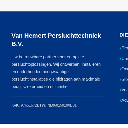
Van Hemert Persluchttechniek
DI
B.V.
Pro
Uw betrouwbare partner voor complete
Com
persluchtoplossingen. Wij ontwerpen, installeren
On
en onderhouden hoogwaardige
persluchtinstallaties die bijdragen aan maximale
Sto
bedrijfszekerheid en efficiëntie.
Ver
Adv
KvK:
97651672
BTW:
NL868159190B01