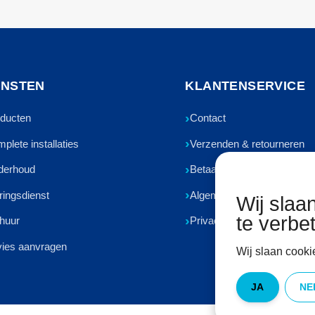
ENSTEN
KLANTENSERVICE
ducten
Contact
plete installaties
Verzenden & retourneren
derhoud
Betaalmethoden
ringsdienst
Algemene voorwaarden
Wij slaa
te verbe
huur
Privacyverklaring
ies aanvragen
Wij slaan cooki
JA
NE