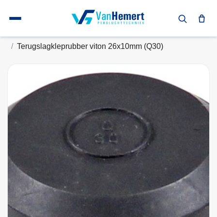
Terug naar home
Zuigercompressor onderdelen
Terugslagkleppen en toebehoren
Terugslagkleprubber viton 26x10mm (Q30)