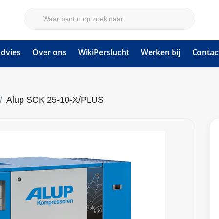
dvies
Over ons
WikiPerslucht
Werken bij
Contac
Alup SCK 25-10-X/PLUS