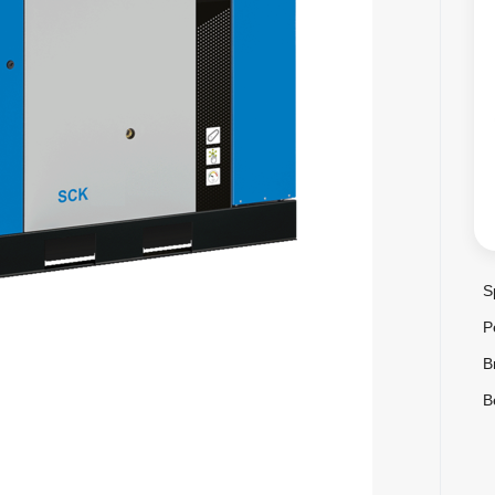
S
P
B
B