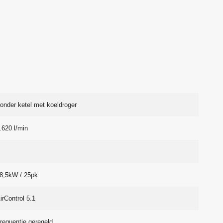
onder ketel met koeldroger
.620 l/min
8,5kW / 25pk
irControl 5.1
requentie geregeld