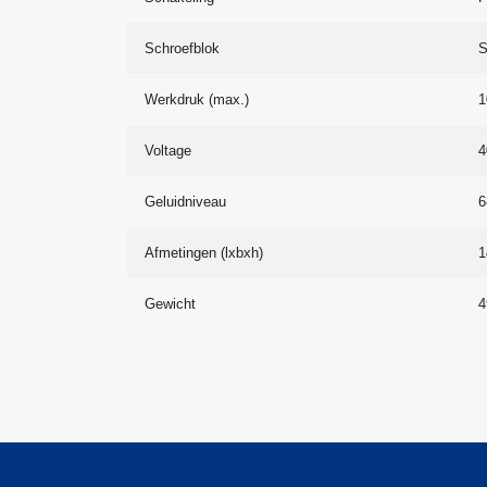
Schroefblok
S
Werkdruk (max.)
1
Voltage
4
Geluidniveau
6
Afmetingen (lxbxh)
1
Gewicht
4