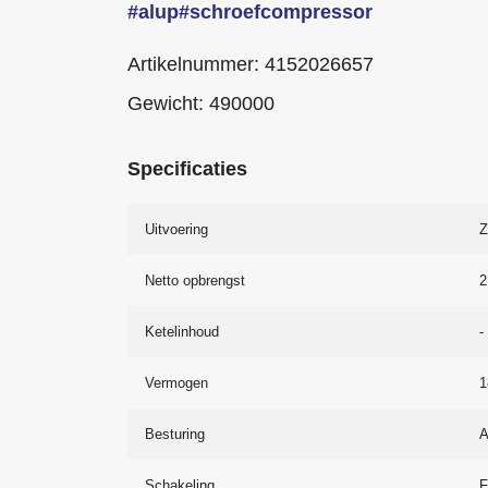
#alup
#schroefcompressor
Artikelnummer: 4152026657
Gewicht: 490000
Specificaties
Uitvoering
Z
Netto opbrengst
2
Ketelinhoud
-
Vermogen
1
Besturing
A
Schakeling
F