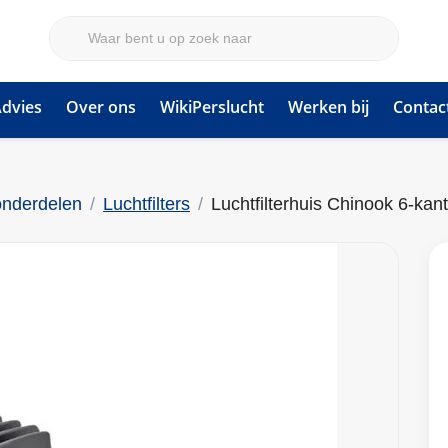
dvies
Over ons
WikiPerslucht
Werken bij
Contac
onderdelen
Luchtfilters
Luchtfilterhuis Chinook 6-kant