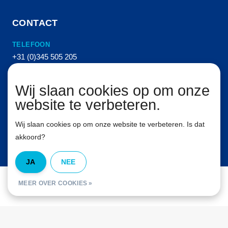
CONTACT
TELEFOON
+31 (0)345 505 205
E-MAIL
Wij slaan cookies op om onze
info@vanhemertperslucht.nl
website te verbeteren.
ADRES
Molenkampstraat 16
Wij slaan cookies op om onze website te verbeteren. Is dat
4157 GN Enspijk
akkoord?
JA
NEE
© Van Hemert Persluchttechniek B.V. Alle rechten voorbehouden. 2026
MEER OVER COOKIES »
InStijl Media