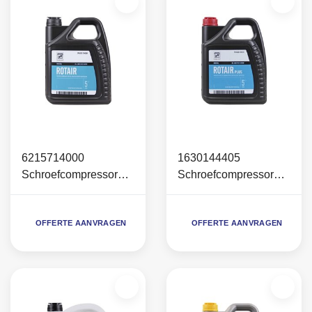
6215714000
1630144405
Schroefcompressoroli
Schroefcompressoroli
e ScrewGuard Rotair
e ScrewGuard Rotair
VG46 (5 liter)
Plus (5 Liter)
OFFERTE AANVRAGEN
OFFERTE AANVRAGEN