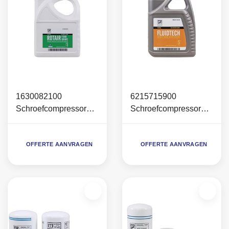
1630082100
6215715900
Schroefcompressoroli
Schroefcompressoroli
e Rotair foodgrade (5
e FluidTech VG46 (5
Liter)
Liter)
OFFERTE AANVRAGEN
OFFERTE AANVRAGEN