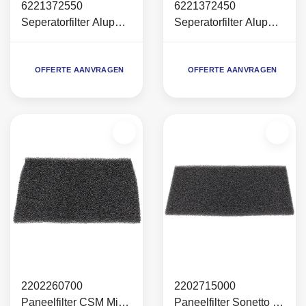
6221372550
6221372450
Seperatorfilter Alup
Seperatorfilter Alup
Largo-Allegro 23-26
Largo-Allegro 15-25
(bj. 2014-2017)
OFFERTE AANVRAGEN
OFFERTE AANVRAGEN
2202260700
2202715000
Paneelfilter CSM Mini
Paneelfilter Sonetto 8-