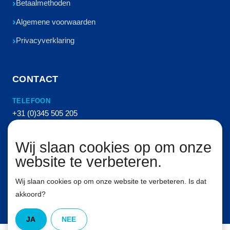
Betaalmethoden
Algemene voorwaarden
Privacyverklaring
CONTACT
TELEFOON
+31 (0)345 505 205
E-MAIL
Wij slaan cookies op om onze
info@vanhemertperslucht.nl
website te verbeteren.
ADRES
Molenkampstraat 16
Wij slaan cookies op om onze website te verbeteren. Is dat
4157 GN Enspijk
akkoord?
JA
NEE