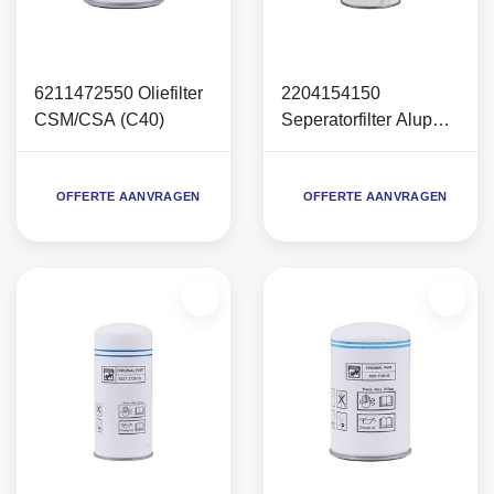
6211472550 Oliefilter
2204154150
CSM/CSA (C40)
Seperatorfilter Alup
Largo 23-26 (vanaf bj.
2018)
OFFERTE AANVRAGEN
OFFERTE AANVRAGEN