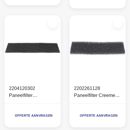
2204120302
2202261128
Paneelfilter
Paneelfilter Creemers
Largo/Allegro 23-26
RCB 7-11/IVR
(23x57,5x2cm)
OFFERTE AANVRAGEN
OFFERTE AANVRAGEN