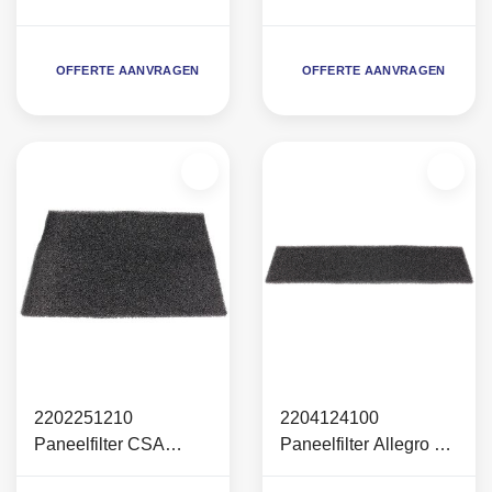
(31x20x2cm)
20 en Allegro 11-30
(42x21x2cm)
OFFERTE AANVRAGEN
OFFERTE AANVRAGEN
2202251210
2204124100
Paneelfilter CSA
Paneelfilter Allegro 8-
(52x38x2cm)
14 (72x17x2cm)