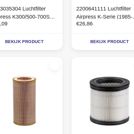
3035304 Luchtfilter
2200641111 Luchtfilter
press K300/500-700S
Airpress K-Serie (1985-
,09
€26,86
. 2003-2013)
1999)
BEKIJK PRODUCT
BEKIJK PRODUCT