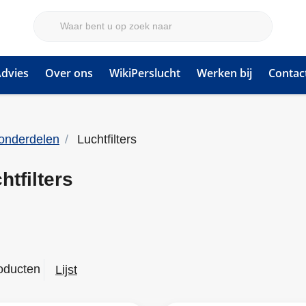
dvies
Over ons
WikiPerslucht
Werken bij
Contac
onderdelen
Luchtfilters
htfilters
oducten
Lijst