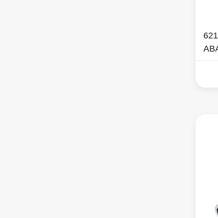
621
AB
(re