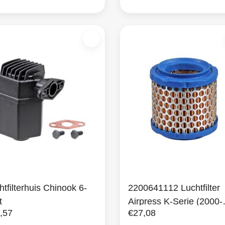
htfilterhuis Chinook 6-
2200641112 Luchtfilter
t
Airpress K-Serie (2000-
,57
€27,08
2003)