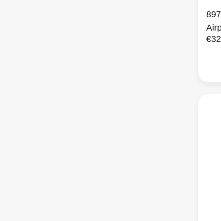
897
Air
€32
(Bj