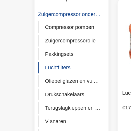
Zuigercompressor onderdelen
Compressor pompen
Zuigercompressorolie
Pakkingsets
Luchtfilters
Oliepeilglazen en vulpluggen
Luc
Drukschakelaars
€17
Terugslagkleppen en toebehoren
V-snaren